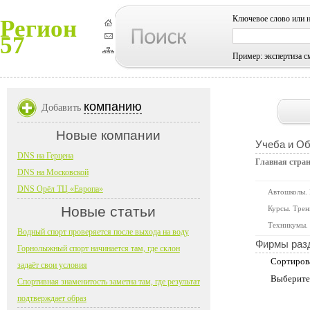
Ключевое слово или 
Регион
57
Пример: экспертиза с
компанию
Добавить
Новые компании
Учеба и О
DNS на Герцена
Главная стра
DNS на Московской
DNS Орёл ТЦ «Европа»
Автошколы.
Новые статьи
Курсы. Трен
Техникумы. 
Водный спорт проверяется после выхода на воду
Фирмы раз
Горнолыжный спорт начинается там, где склон
Сортиров
задаёт свои условия
Выберите
Спортивная знаменитость заметна там, где результат
подтверждает образ