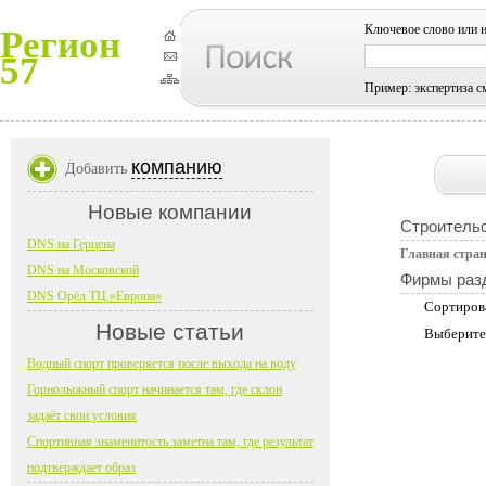
Ключевое слово или 
Регион
57
Пример: экспертиза с
компанию
Добавить
Новые компании
Строительс
DNS на Герцена
Главная стра
DNS на Московской
Фирмы раз
DNS Орёл ТЦ «Европа»
Сортиров
Новые статьи
Выберите
Водный спорт проверяется после выхода на воду
Горнолыжный спорт начинается там, где склон
задаёт свои условия
Спортивная знаменитость заметна там, где результат
подтверждает образ