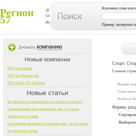
Ключевое слово или 
Регион
57
Пример: экспертиза с
компанию
Добавить
Новые компании
Спорт. Спо
DNS на Герцена
Главная стра
DNS на Московской
DNS Орёл ТЦ «Европа»
Водный спо
Новые статьи
Спорт-компл
Футбол и Хо
Водный спорт проверяется после выхода на воду
Фирмы раз
Горнолыжный спорт начинается там, где склон
Сортиров
задаёт свои условия
Выберите
Спортивная знаменитость заметна там, где результат
подтверждает образ