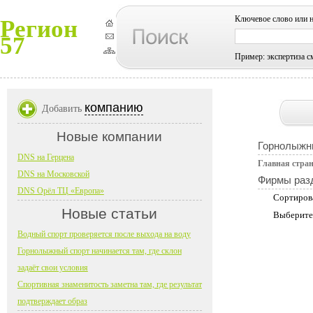
Ключевое слово или 
Регион
57
Пример: экспертиза с
компанию
Добавить
Новые компании
Горнолыжн
DNS на Герцена
Главная стра
DNS на Московской
Фирмы раз
DNS Орёл ТЦ «Европа»
Сортиров
Новые статьи
Выберите
Водный спорт проверяется после выхода на воду
Горнолыжный спорт начинается там, где склон
задаёт свои условия
Спортивная знаменитость заметна там, где результат
подтверждает образ