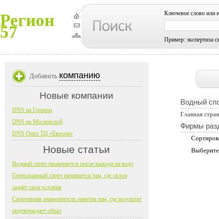
Ключевое слово или 
Регион
57
Пример: экспертиза с
компанию
Добавить
Новые компании
Водный сп
DNS на Герцена
Главная стра
DNS на Московской
Фирмы раз
DNS Орёл ТЦ «Европа»
Сортиров
Новые статьи
Выберите
Водный спорт проверяется после выхода на воду
Горнолыжный спорт начинается там, где склон
задаёт свои условия
Спортивная знаменитость заметна там, где результат
подтверждает образ