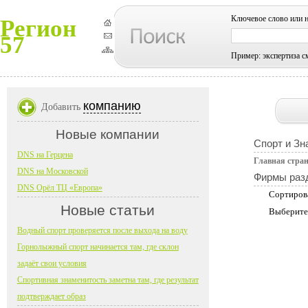
Ключевое слово или 
Регион
57
Пример: экспертиза с
компанию
Добавить
Новые компании
Спорт и Зн
DNS на Герцена
Главная стра
DNS на Московской
Фирмы раз
DNS Орёл ТЦ «Европа»
Сортиров
Новые статьи
Выберите
Водный спорт проверяется после выхода на воду
Горнолыжный спорт начинается там, где склон
задаёт свои условия
Спортивная знаменитость заметна там, где результат
подтверждает образ