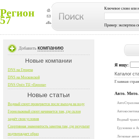
Ключевое слово или 
Регион
57
Пример: экспертиза с
компанию
Добавить
Новые компании
Я ищу:
DNS на Герцена
Каталог ст
DNS на Московской
Главная стра
DNS Орёл ТЦ «Европа»
Новые статьи
Авто. Мото
АвтоСтрахов
Водный спорт проверяется после выхода на воду
Горнолыжный спорт начинается там, где склон
Автокосметика
задаёт свои условия
Водный транс
Спортивная знаменитость заметна там, где результат
Грузовики и 
подтверждает образ
Легковые авт