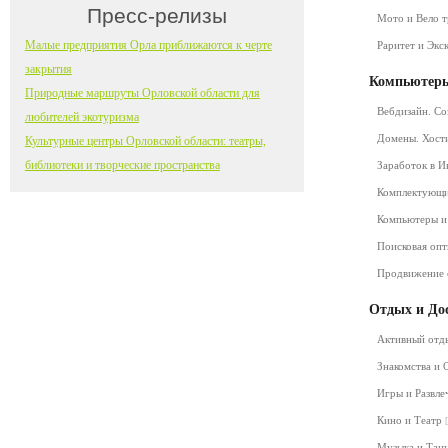
Пресс-релизы
Мото и Вело 
Малые предприятия Орла приближаются к черте
Раритет и Экс
закрытия
Компьютеры
Природные маршруты Орловской области для
Вебдизайн. Со
любителей экотуризма
Домены. Хост
Культурные центры Орловской области: театры,
библиотеки и творческие пространства
Заработок в 
Комплектующ
Компьютеры и
Поисковая оп
Продвижение 
Отдых и До
Активный от
Знакомства и
Игры и Развл
Кино и Театр
Музыка и Та