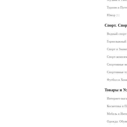
Туризм и Пут
Юмор
[1]
Спорт. Спо
Водный спор
Горнолыжный
Спорт и Знам
Спорт-компле
Спортивные м
Спортивные т
Футбол и Хок
Товары и У
Интернет-маг
Косметика и 
Мебель и Инт
Одежда. Обув