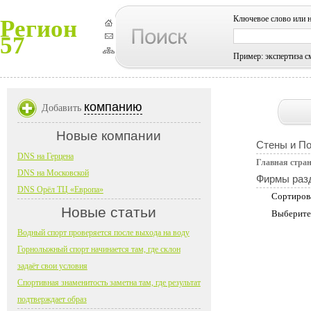
Ключевое слово или 
Регион
57
Пример: экспертиза с
компанию
Добавить
Новые компании
Стены и П
DNS на Герцена
Главная стра
DNS на Московской
Фирмы раз
DNS Орёл ТЦ «Европа»
Сортиров
Новые статьи
Выберите
Водный спорт проверяется после выхода на воду
Горнолыжный спорт начинается там, где склон
задаёт свои условия
Спортивная знаменитость заметна там, где результат
подтверждает образ