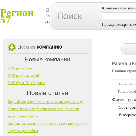
Ключевое слово или 
Регион
57
Пример: экспертиза с
компанию
Добавить
Новые компании
Работа и К
DNS на Герцена
Главная стра
DNS на Московской
DNS Орёл ТЦ «Европа»
Поиск работ
Новые статьи
Трудоустрой
Фирмы раз
Водный спорт проверяется после выхода на воду
Сортиров
Горнолыжный спорт начинается там, где склон
Выберите
задаёт свои условия
Спортивная знаменитость заметна там, где результат
подтверждает образ