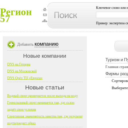
Ключевое слово или 
Регион
57
Пример: экспертиза с
компанию
Добавить
Новые компании
Туризм и П
DNS на Герцена
Главная стра
DNS на Московской
Фирмы раз
DNS Орёл ТЦ «Европа»
Сортиров
Новые статьи
Выберите
Водный спорт проверяется после выхода на воду
Горнолыжный спорт начинается там, где склон
задаёт свои условия
Спортивная знаменитость заметна там, где результат
подтверждает образ