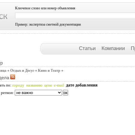
Ключевое слово или номер объявления
Пример: экспертиза сметной документации
Статьи
Компании
П
тр
ница
Отдых и Досуг
Кино и Театр
дела
дате добавления
ать по:
городу
названию
цене
e-mail
 регион: