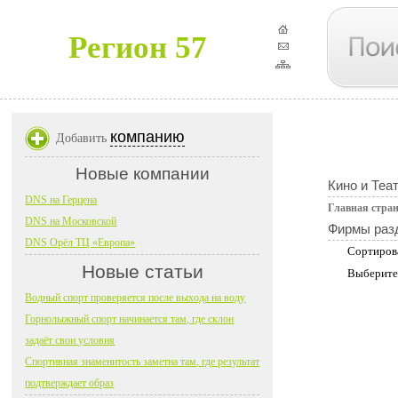
Регион 57
компанию
Добавить
Новые компании
Кино и Теа
DNS на Герцена
Главная стра
DNS на Московской
Фирмы раз
DNS Орёл ТЦ «Европа»
Сортиров
Новые статьи
Выберите
Водный спорт проверяется после выхода на воду
Горнолыжный спорт начинается там, где склон
задаёт свои условия
Спортивная знаменитость заметна там, где результат
подтверждает образ