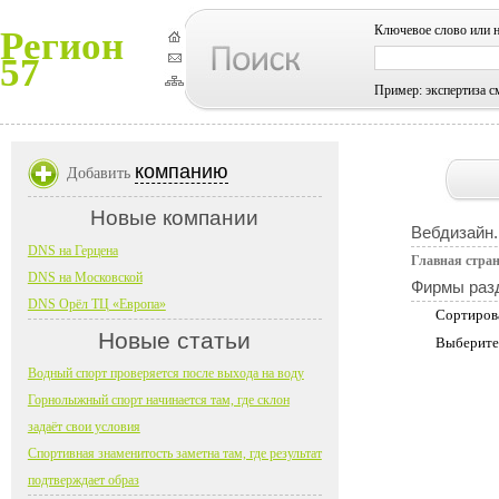
Ключевое слово или 
Регион
57
Пример: экспертиза с
компанию
Добавить
Новые компании
Вебдизайн.
DNS на Герцена
Главная стра
DNS на Московской
Фирмы раз
DNS Орёл ТЦ «Европа»
Сортиров
Новые статьи
Выберите
Водный спорт проверяется после выхода на воду
Горнолыжный спорт начинается там, где склон
задаёт свои условия
Спортивная знаменитость заметна там, где результат
подтверждает образ