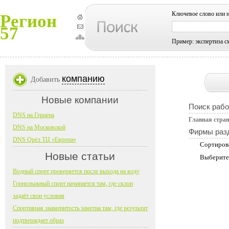
Ключевое слово или 
Регион
57
Пример: экспертиза с
компанию
Добавить
Новые компании
Поиск рабо
DNS на Герцена
Главная стра
DNS на Московской
Фирмы раз
DNS Орёл ТЦ «Европа»
Сортиров
Новые статьи
Выберите
Водный спорт проверяется после выхода на воду
Горнолыжный спорт начинается там, где склон
задаёт свои условия
Спортивная знаменитость заметна там, где результат
подтверждает образ