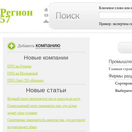
Ключевое слово или 
Регион
57
Пример: экспертиза с
компанию
Добавить
Новые компании
Промышлен
DNS на Герцена
Главная стра
DNS на Московской
Фирмы раз
DNS Орёл ТЦ «Европа»
Сортиров
Новые статьи
Выберите
Водный спорт проверяется после выхода на воду
Горнолыжный спорт начинается там, где склон
задаёт свои условия
Спортивная знаменитость заметна там, где результат
подтверждает образ