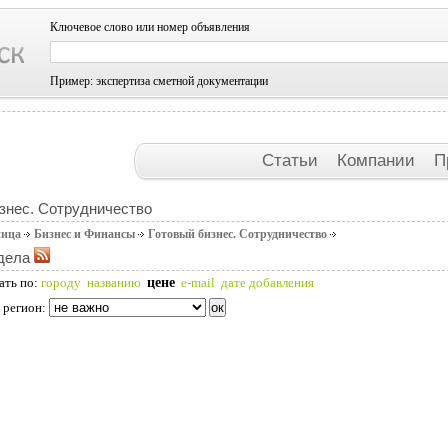
Ключевое слово или номер объявления
Пример: экспертиза сметной документации
Статьи
Компании
П
знес. Сотрудничество
ница
Бизнес и Финансы
Готовый бизнес. Сотрудничество
дела
цене
ать по:
городу
названию
e-mail
дате добавления
 регион: