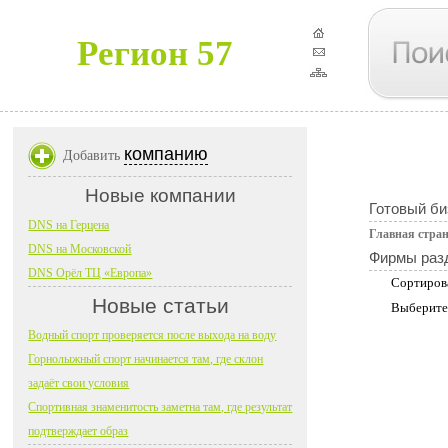
Регион 57
компанию
Добавить
Новые компании
Готовый би
DNS на Герцена
Главная стра
DNS на Московской
Фирмы раз
DNS Орёл ТЦ «Европа»
Сортиров
Новые статьи
Выберите
Водный спорт проверяется после выхода на воду
Горнолыжный спорт начинается там, где склон
задаёт свои условия
Спортивная знаменитость заметна там, где результат
подтверждает образ