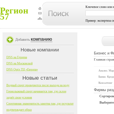
Ключевое слово или 
Регион
57
Пример: экспертиза с
компанию
Добавить
Новые компании
Бизнес и 
DNS на Герцена
Главная стра
DNS на Московской
DNS Орёл ТЦ «Европа»
Анализ. Мар
Новые статьи
Банки. Кред
Консалтинг
Водный спорт проверяется после выхода на воду
Фирмы раз
Горнолыжный спорт начинается там, где склон
Сортиров
задаёт свои условия
Выберите
Спортивная знаменитость заметна там, где результат
подтверждает образ