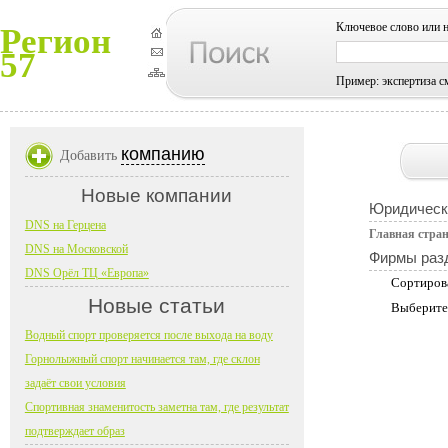
Ключевое слово или 
Регион
57
Пример: экспертиза с
компанию
Добавить
Новые компании
Юридическ
DNS на Герцена
Главная стра
DNS на Московской
Фирмы раз
DNS Орёл ТЦ «Европа»
Сортиров
Новые статьи
Выберите
Водный спорт проверяется после выхода на воду
Горнолыжный спорт начинается там, где склон
задаёт свои условия
Спортивная знаменитость заметна там, где результат
подтверждает образ