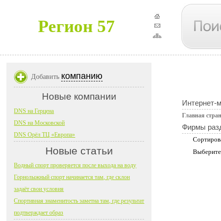
Регион 57
компанию
Добавить
Новые компании
Интернет-
DNS на Герцена
Главная стра
DNS на Московской
Фирмы раз
DNS Орёл ТЦ «Европа»
Сортиров
Новые статьи
Выберите
Водный спорт проверяется после выхода на воду
Горнолыжный спорт начинается там, где склон
задаёт свои условия
Спортивная знаменитость заметна там, где результат
подтверждает образ