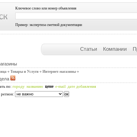
Ключевое слово или номер объявления
Пример: экспертиза сметной документации
Статьи
Компании
П
магазины
ница
Товары и Услуги
Интернет-магазины
дела
цене
ать по:
городу
названию
e-mail
дате добавления
 регион: